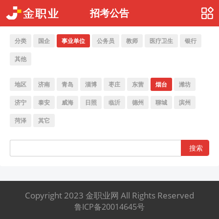
招考公告
分类
国企
事业单位
公务员
教师
医疗卫生
银行
其他
地区
济南
青岛
淄博
枣庄
东营
烟台
潍坊
济宁
泰安
威海
日照
临沂
德州
聊城
滨州
菏泽
其它
搜索
Copyright 2023 金职业网 All Rights Reserved
鲁ICP备20014645号