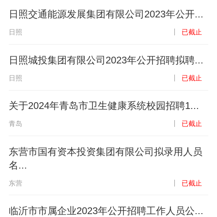
日照交通能源发展集团有限公司2023年公开...
日照
已截止
日照城投集团有限公司2023年公开招聘拟聘...
日照
已截止
关于2024年青岛市卫生健康系统校园招聘1...
青岛
已截止
东营市国有资本投资集团有限公司拟录用人员
名...
东营
已截止
临沂市市属企业2023年公开招聘工作人员公...