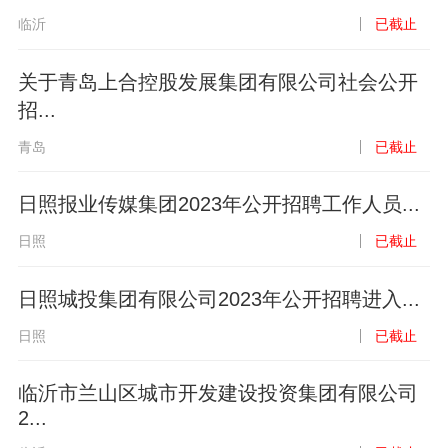
临沂
已截止
关于青岛上合控股发展集团有限公司社会公开
招...
青岛
已截止
日照报业传媒集团2023年公开招聘工作人员...
日照
已截止
日照城投集团有限公司2023年公开招聘进入...
日照
已截止
临沂市兰山区城市开发建设投资集团有限公司
2...