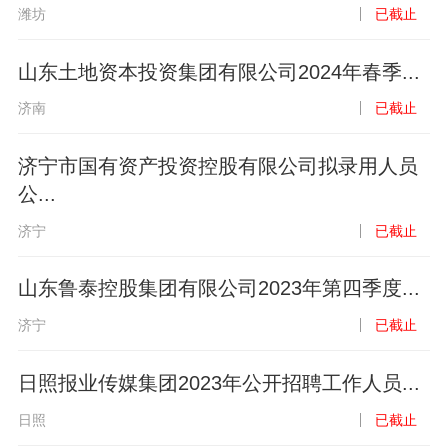
潍坊
已截止
山东土地资本投资集团有限公司2024年春季...
济南
已截止
济宁市国有资产投资控股有限公司拟录用人员
公...
济宁
已截止
山东鲁泰控股集团有限公司2023年第四季度...
济宁
已截止
日照报业传媒集团2023年公开招聘工作人员...
日照
已截止