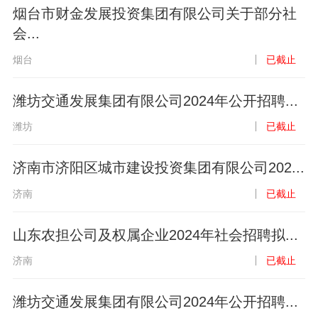
烟台市财金发展投资集团有限公司关于部分社
会...
烟台
已截止
潍坊交通发展集团有限公司2024年公开招聘...
潍坊
已截止
济南市济阳区城市建设投资集团有限公司202...
济南
已截止
山东农担公司及权属企业2024年社会招聘拟...
济南
已截止
潍坊交通发展集团有限公司2024年公开招聘...