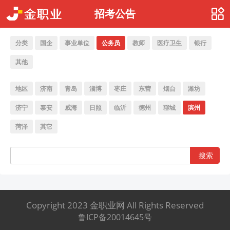
招考公告
分类
国企
事业单位
公务员
教师
医疗卫生
银行
其他
地区
济南
青岛
淄博
枣庄
东营
烟台
潍坊
济宁
泰安
威海
日照
临沂
德州
聊城
滨州
菏泽
其它
搜索
Copyright 2023 金职业网 All Rights Reserved
鲁ICP备20014645号