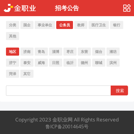
招考公告
分类
国企
事业单位
公务员
教师
医疗卫生
银行
其他
地区
济南
青岛
淄博
枣庄
东营
烟台
潍坊
济宁
泰安
威海
日照
临沂
德州
聊城
滨州
菏泽
其它
搜索
Copyright 2023 金职业网 All Rights Reserved
鲁ICP备20014645号